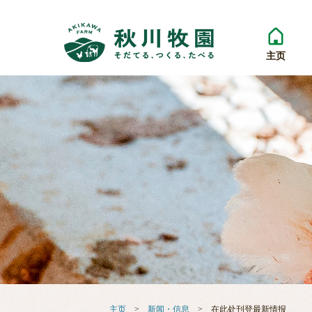
主页
主页
>
新闻・信息
> 在此处刊登最新情报