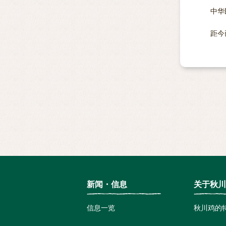
中华
距今
新闻・信息
关于秋川
信息一览
秋川鸡的