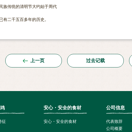
民族传统的清明节大约始于周代
已有二千五百多年的历史。
上一页
过去记载
鸡
安心・安全的食材
公司信息
特征
安心・安全的食材
代表致辞
公司概要