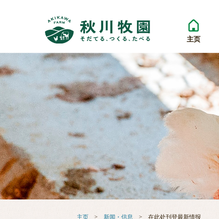
主页
主页
>
新闻・信息
> 在此处刊登最新情报