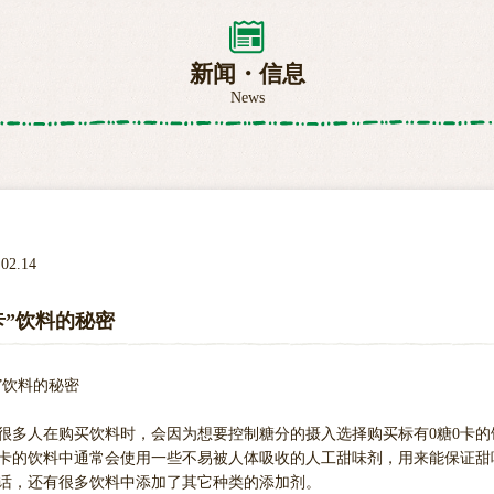
新闻・信息
News
.02.14
卡”饮料的秘密
卡”饮料的秘密
很多人在购买饮料时，会因为想要控制糖分的摄入选择购买标有0糖0卡的
0卡的饮料中通常会使用一些不易被人体吸收的人工甜味剂，用来能保证
话，还有很多饮料中添加了其它种类的添加剂。