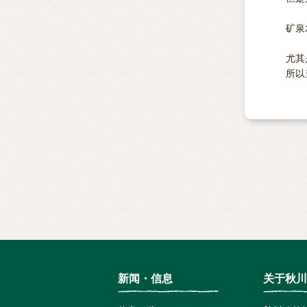
矿泉
尤其
所以
新闻・信息
关于秋川