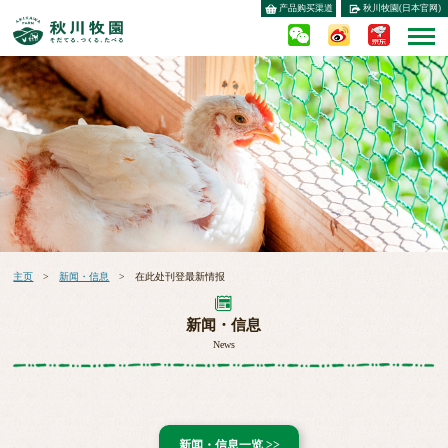
产品购买渠道
秋川牧園(日本官网)
主页
新闻・信息
关于秋川鸡
安心・安全的食材
公司信息
联系我们
主页
>
新闻・信息
> 在此处刊登最新情报
新闻・信息
News
新闻・信息一览
>>